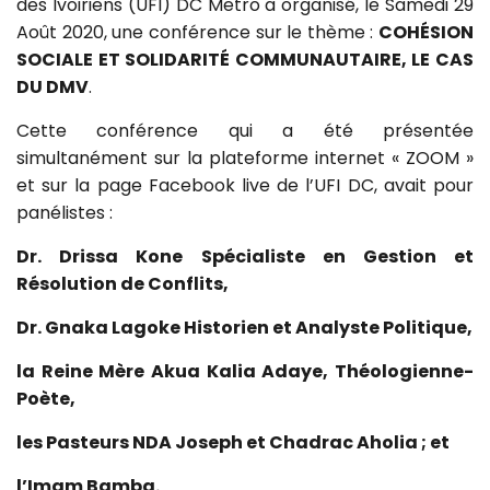
des Ivoiriens (UFI) DC Metro a organisé, le Samedi 29
Août 2020, une conférence sur le thème :
COHÉSION
SOCIALE ET SOLIDARITÉ COMMUNAUTAIRE, LE CAS
DU DMV
.
Cette conférence qui a été présentée
simultanément sur la plateforme internet « ZOOM »
et sur la page Facebook live de l’UFI DC, avait pour
panélistes :
Dr. Drissa Kone Spécialiste en Gestion et
Résolution de Conflits,
Dr. Gnaka Lagoke Historien et Analyste Politique,
la Reine Mère Akua Kalia Adaye, Théologienne-
Poète,
les Pasteurs NDA Joseph et Chadrac Aholia ; et
l’Imam Bamba.