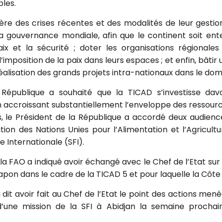
les.
ière des crises récentes et des modalités de leur gestion,
 la gouvernance mondiale, afin que le continent soit ent
ix et la sécurité ; doter les organisations régional
’imposition de la paix dans leurs espaces ; et enfin, bâtir 
réalisation des grands projets intra-nationaux dans le dom
a République a souhaité que la TICAD s’investisse d
en accroissant substantiellement l’enveloppe des ressourc
 le Président de la République a accordé deux audience
tion des Nations Unies pour l’Alimentation et l’Agricult
e Internationale (SFI).
a FAO a indiqué avoir échangé avec le Chef de l’Etat sur l’
pon dans le cadre de la TICAD 5 et pour laquelle la Côte 
 dit avoir fait au Chef de l’Etat le point des actions menée
d’une mission de la SFI à Abidjan la semaine procha