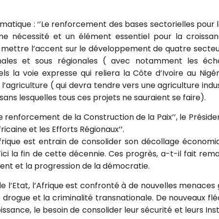
atique : ‘’Le renforcement des bases sectorielles pour la 
une nécessité et un élément essentiel pour la croissan
ra mettre l’accent sur le développement de quatre secteurs
ionales et sous régionales ( avec notamment les éch
s la voie expresse qui reliera la Côte d’Ivoire au Nigé
l’agriculture ( qui devra tendre vers une agriculture indu
ans lesquelles tous ces projets ne sauraient se faire).
e renforcement de la Construction de la Paix’’, le Préside
fricaine et les Efforts Régionaux’’.
Afrique est entrain de consolider son décollage économiq
i la fin de cette décennie. Ces progrès, a-t-il fait rem
nent et la progression de la démocratie.
 l’Etat, l’Afrique est confronté à de nouvelles menaces g
de drogue et la criminalité transnationale. De nouveaux flé
ssance, le besoin de consolider leur sécurité et leurs Inst