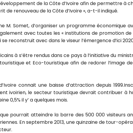
e développement de la Côte d’Ivoire afin de permettre à 
 de renouveau de la Côte d’Ivoire », a-t-il indiqué.
 estime M. Somet, d’organiser un programme économique a
alement avec toutes les « institutions de promotion de
i se reconstruit avec dans le viseur l’émergence d’ici 2020
cains à s’être rendus dans ce pays à l’initiative du minist
 touristique et Eco-touristique afin de redorer l’image 
’Ivoire connait une baisse d’attraction depuis 1999.Insc
ivoirien, le secteur touristique devrait contribuer à ha
eine 0,5% il y’ a quelques mois.
ique pourrait atteindre la barre des 500 000 visiteurs ann
voiriennes. En septembre 2013, une quinzaine de tour-opér
cteur.