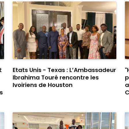
t
Etats Unis - Texas : L’Ambassadeur
"
Ibrahima Touré rencontre les
p
Ivoiriens de Houston
a
s
C