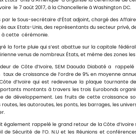
voire le 7 août 2017, à la Chancellerie à Washington DC.
 par le Sous-secrétaire d’État adjoint, chargé des Affaire
s aux Etats-Unis, des représentants du secteur privé, de
t à cette cérémonie.
é la forte pluie qui s’est abattue sur la capitale fédér
ienne venus de nombreux États, et même des zones les 
adeur de Côte d’Ivoire, SEM Daouda Diabaté a rappelé
n taux de croissance de l’ordre de 9% en moyenne annuell
a Côte d’Ivoire qui est redevenue la plaque tournante d
importants montants à travers les trois Eurobonds organi
de développement. Les fruits de cette croissance sont
outes, les autoroutes, les ponts, les barrages, les universi
er.
 également rappelé le grand retour de la Côte d’Ivoire 
il de Sécurité de l’O. N.U et les Réunions et conférence