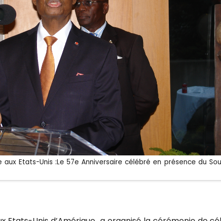
aux Etats-Unis :Le 57e Anniversaire célébré en présence du Sous
ux Etats-Unis d’Amérique a organisé la cérémonie de cé