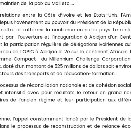
aintien de la paix au Mali etc…..
elations entre la Côte d’Ivoire et les Etats-Unis, l'Am
epuis l’avènement au pouvoir du Président de la Républ
naître et raffermir la confiance en notre pays. Le ren
t par l’ouverture et l’inauguration à Abidjan d’un Ce
la participation régulière de délégations ivoiriennes au
ureau de l’OPIC à Abidjan le 2e sur le continent Africain.
amme Compact du Millennium Challenge Corporation (
 doté d’un montant de 525 millions de dollars soit enviro
ecteurs des transports et de l’éducation-formation.
rocessus de réconciliation nationale et de cohésion socia
 et intensifié avec pour résultats le retour en grand n
res de l’ancien régime et leur participation aux diff
ienne, l’appel constamment lancé par le Président de la 
t dans le processus de reconstruction et de relance éco